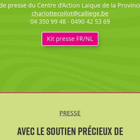
de presse du Centre d’Action Laïque de la Provinc
charlottecollot@calliege.be
04 350 99 48 - 0490 42 53 69
Kit presse FR/NL
PRESSE
Avec le soutien précieux de