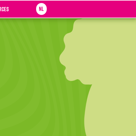
NL
rces