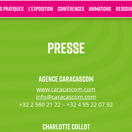
os pratiques
L'exposition
Conférences
Animations
Ressou
Presse
Agence CARACAScom
www.caracascom.com
info@caracascom.com
+32 2 560 21 22 – +32 4 95 22 07 92
Charlotte Collot