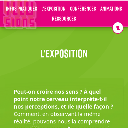
Infos pratiques
L'exposition
Conférences
Animations
Ressources
NL
L'exposition
Peut-on croire nos sens ? À quel
point notre cerveau interprète-t-il
nos perceptions, et de quelle façon ?
Comment, en observant la même
réalité, pouvons-nous la comprendre